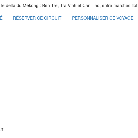
le delta du Mékong : Ben Tre, Tra Vinh et Can Tho, entre marchés flottan
É
RÉSERVER CE CIRCUIT
PERSONNALISER CE VOYAGE
rt