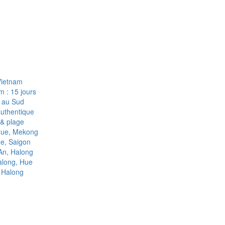
Vietnam
m : 15 jours
d au Sud
authentique
 & plage
 Hue, Mekong
ue, Saigon
 An, Halong
Halong, Hue
, Halong